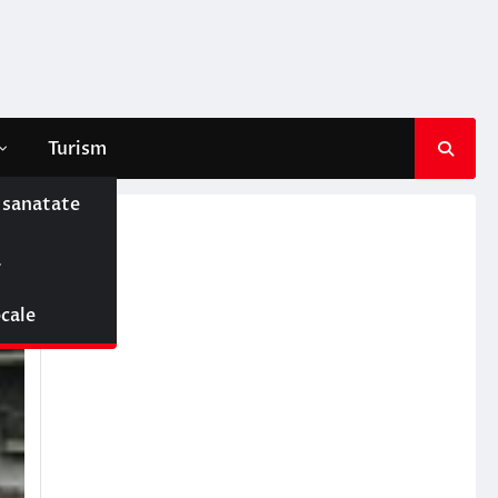
Turism
e sanatate
ă
ocale