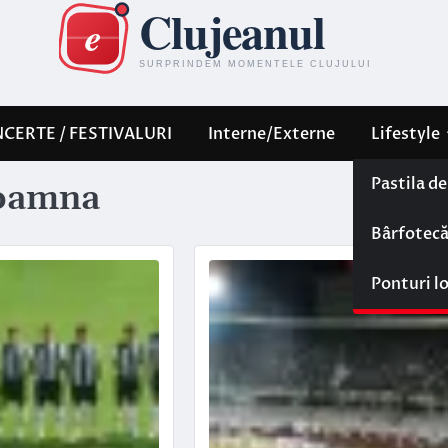
CERTE / FESTIVALURI
Interne/Externe
Lifestyle
Pastila d
oamna
Bârfotec
Ponturi l