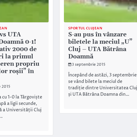
JEAN
SPORTUL CLUJEAN
 vs UTA
S-au pus în vânzare
Doamnă 0-1!
biletele la meciul „U”
tiv 2000 de
Cluj – UTA Bătrâna
ri la primul
Doamnă
teren propriu
3 septembrie 2015
lor roșii” în
Începând de astăzi, 3 septembrie
se vând bilete la meciul de
e 2015
tradiție dintre Universitatea Clu
și UTA Bătrâna Doamna din…
 cu 1-0 la Târgoviște
pă a ligii secunde,
 a Universității Cluj
u…