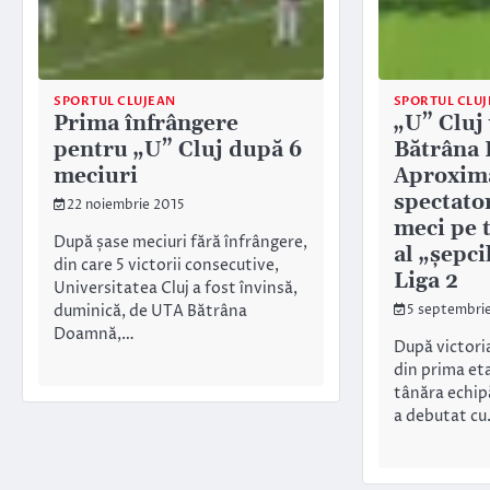
SPORTUL CLUJEAN
SPORTUL CLU
Prima înfrângere
„U” Cluj
pentru „U” Cluj după 6
Bătrâna 
meciuri
Aproxima
spectato
22 noiembrie 2015
meci pe 
După șase meciuri fără înfrângere,
al „șepci
din care 5 victorii consecutive,
Liga 2
Universitatea Cluj a fost învinsă,
duminică, de UTA Bătrâna
5 septembri
Doamnă,…
După victoria
din prima eta
tânăra echipă
a debutat c