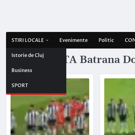
Skip
to
content
STIRI LOCALE
Evenimente
Politic
CON
Istorie de Cluj
Etichetă:
UTA Batrana D
Business
SPORT