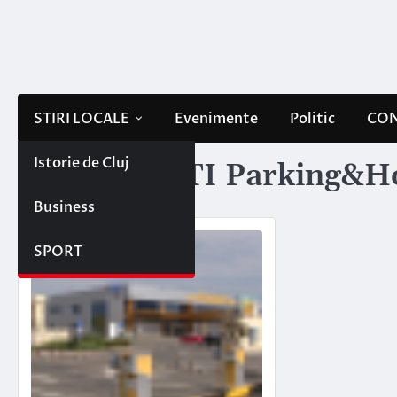
Skip
to
content
STIRI LOCALE
Evenimente
Politic
CON
Istorie de Cluj
Etichetă:
UTI Parking&H
Business
SPORT