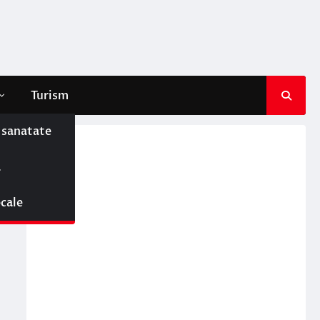
Turism
e sanatate
ă
ocale