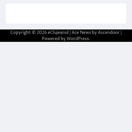
Copyright © 2026
eClujeanul
| Ace News by
Ascendoor
|
Powered by
WordPress
.