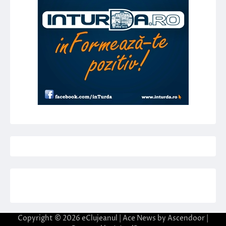
Copyright © 2026
eClujeanul
| Ace News by
Ascendoor
|