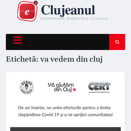
Skip
to
content
Etichetă:
va vedem din cluj