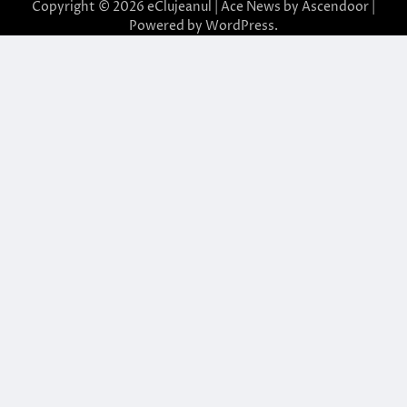
Copyright © 2026
eClujeanul
| Ace News by
Ascendoor
|
Powered by
WordPress
.