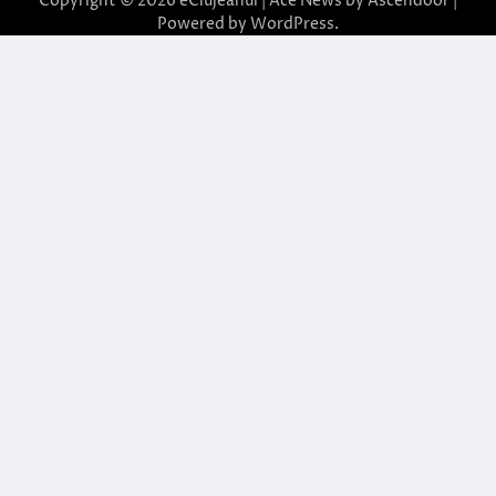
Copyright © 2026
eClujeanul
| Ace News by
Ascendoor
|
Powered by
WordPress
.