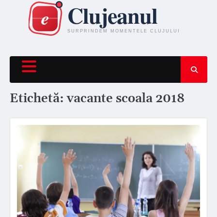
Skip
to
content
Etichetă:
vacante scoala 2018