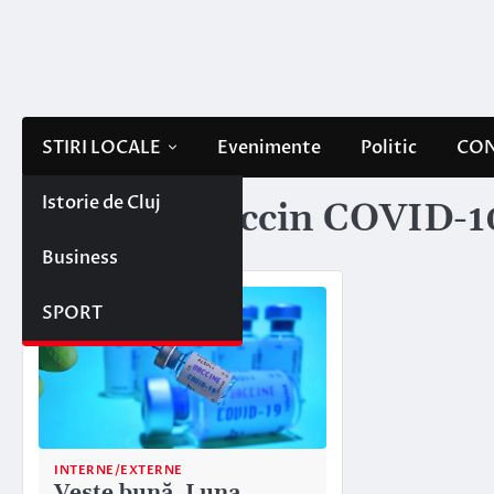
Skip
to
content
STIRI LOCALE
Evenimente
Politic
CON
Istorie de Cluj
Etichetă:
vaccin COVID-1
Business
SPORT
INTERNE/EXTERNE
Veste bună. Luna