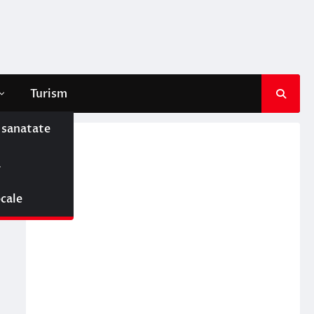
Turism
e sanatate
ă
ocale