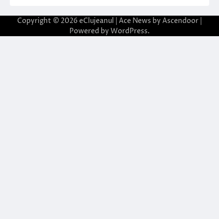
Copyright © 2026
eClujeanul
| Ace News by
Ascendoor
|
Powered by
WordPress
.