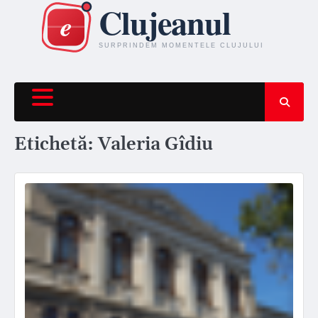
Skip
to
content
Etichetă:
Valeria Gîdiu