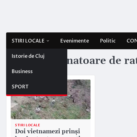
Skip
to
content
STIRI LOCALE
Evenimente
Politic
CON
Istorie de Cluj
Etichetă:
vanatoare de rat
Business
SPORT
STIRI LOCALE
Doi vietnamezi prinși