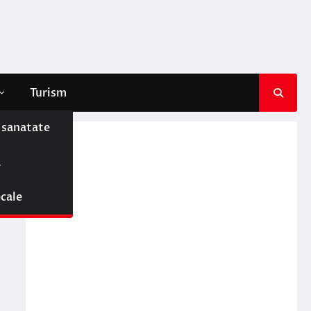
Turism
e sanatate
ă
ocale