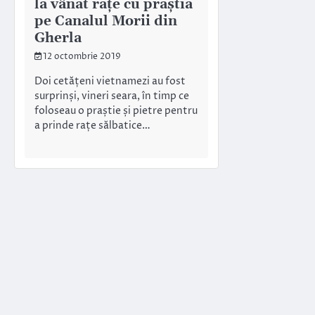
la vânat rațe cu praștia
pe Canalul Morii din
Gherla
12 octombrie 2019
Doi cetățeni vietnamezi au fost
surprinși, vineri seara, în timp ce
foloseau o praștie și pietre pentru
a prinde rațe sălbatice…