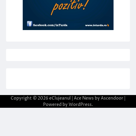
Copyright © 2026
eClujeanul
| Ace News by
Ascendoor
|
Powered by
WordPress
.