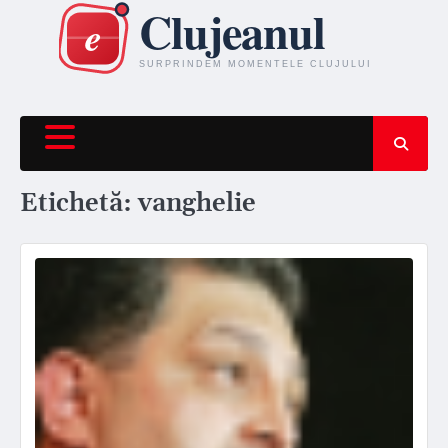
Skip
to
content
Etichetă:
vanghelie