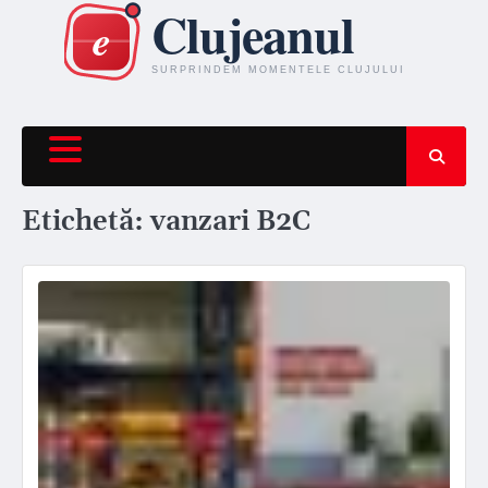
Skip
to
content
Etichetă:
vanzari B2C