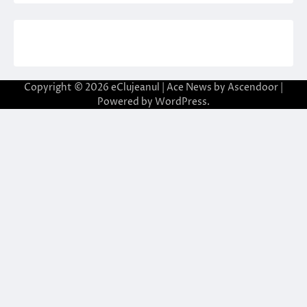
Copyright © 2026
eClujeanul
| Ace News by
Ascendoor
|
Powered by
WordPress
.