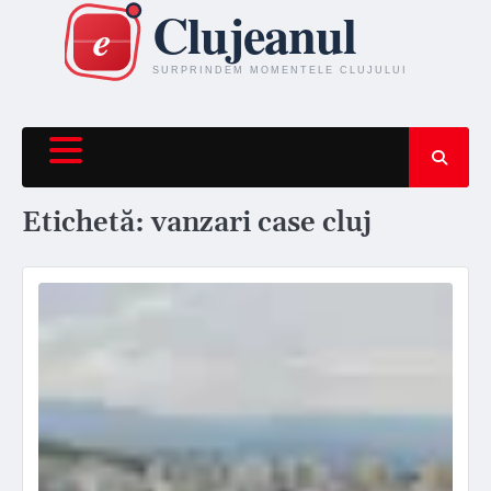
Skip
to
content
Etichetă:
vanzari case cluj