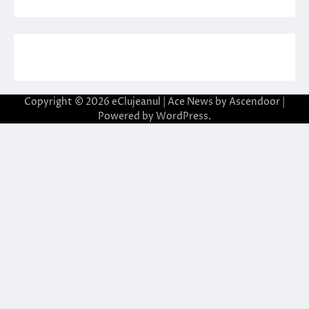
Copyright © 2026
eClujeanul
| Ace News by
Ascendoor
|
Powered by
WordPress
.