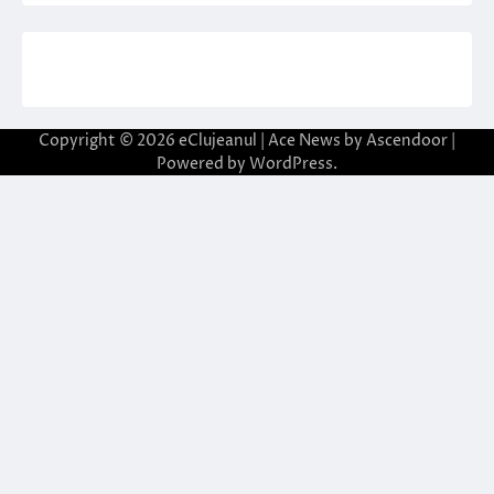
Copyright © 2026
eClujeanul
| Ace News by
Ascendoor
|
Powered by
WordPress
.