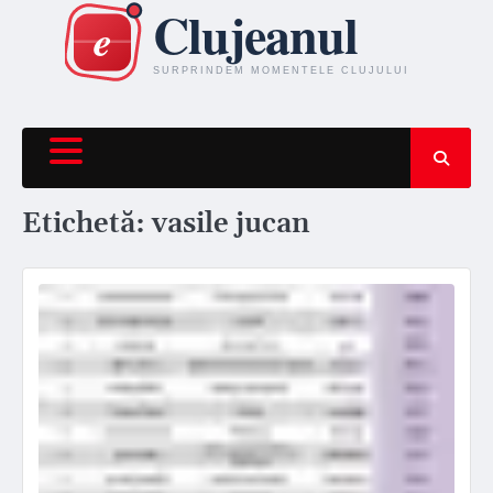
Skip
to
content
Etichetă:
vasile jucan