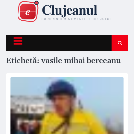
Skip
to
content
Etichetă:
vasile mihai berceanu