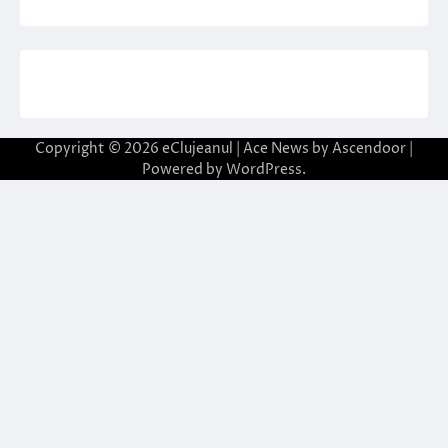
Copyright © 2026
eClujeanul
| Ace News by
Ascendoor
|
Powered by
WordPress
.