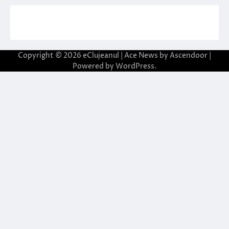
Copyright © 2026
eClujeanul
| Ace News by
Ascendoor
|
Powered by
WordPress
.