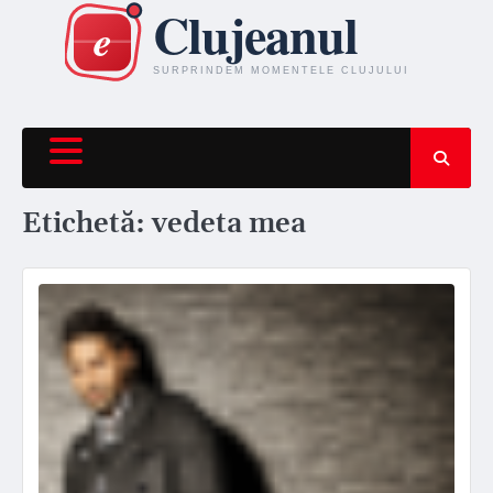
Skip
to
content
Etichetă:
vedeta mea