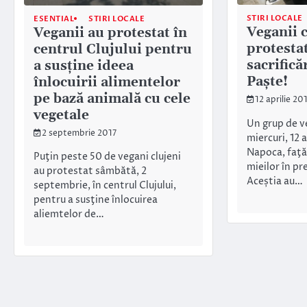
STIRI LOCALE
ESENTIAL
STIRI LOCALE
Veganii c
Veganii au protestat în
protesta
centrul Clujului pentru
sacrifică
a susţine ideea
Paște!
înlocuirii alimentelor
pe bază animală cu cele
12 aprilie 20
vegetale
Un grup de v
2 septembrie 2017
miercuri, 12 a
Napoca, faţă
Puţin peste 50 de vegani clujeni
mieilor în pr
au protestat sâmbătă, 2
Aceștia au…
septembrie, în centrul Clujului,
pentru a susţine înlocuirea
aliemtelor de…