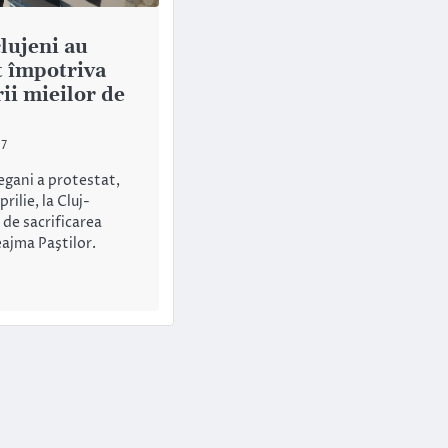
lujeni au
t împotriva
rii mieilor de
17
egani a protestat,
prilie, la Cluj-
 de sacrificarea
eajma Paştilor.