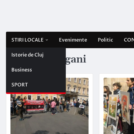
Skip
to
content
STIRI LOCALE
Evenimente
Politic
CON
Istorie de Cluj
Etichetă:
vegani
Business
SPORT