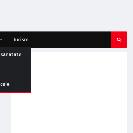
Turism
e sanatate
ă
ocale