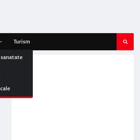
Turism
e sanatate
ă
ocale