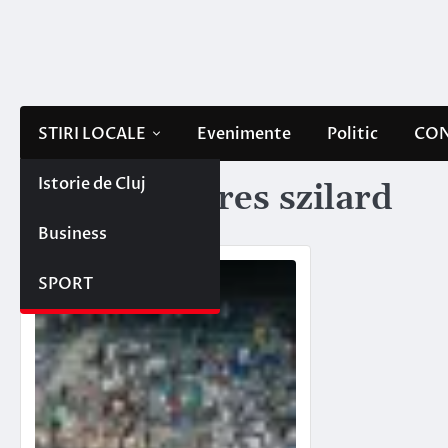
Skip
to
content
STIRI LOCALE
Evenimente
Politic
CON
Istorie de Cluj
Etichetă:
veres szilard
Business
SPORT