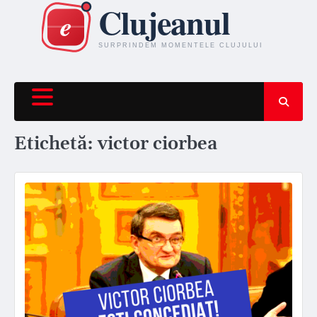
Skip
to
content
Etichetă:
victor ciorbea