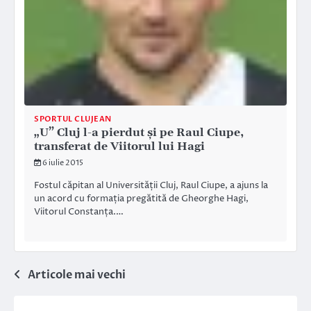
SPORTUL CLUJEAN
„U” Cluj l-a pierdut și pe Raul Ciupe,
transferat de Viitorul lui Hagi
6 iulie 2015
Fostul căpitan al Universității Cluj, Raul Ciupe, a ajuns la
un acord cu formația pregătită de Gheorghe Hagi,
Viitorul Constanța.…
Navigare
Articole mai vechi
în