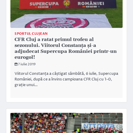
SPORTUL CLUJEAN
CFR Cluj a ratat primul trofeu al
sezonului. Viitorul Constanța și-a
adjudecat Supercupa României printr-un
eurogol!
7 iulie 2019
Viitorul Constanța a câștigat sâmbătă, 6 iulie, Supercupa
României, după ce a învins campioana CFR Cluj cu 1-0,
grație unui…