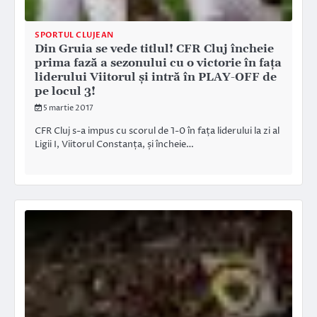
SPORTUL CLUJEAN
Din Gruia se vede titlul! CFR Cluj încheie
prima fază a sezonului cu o victorie în fața
liderului Viitorul și intră în PLAY-OFF de
pe locul 3!
5 martie 2017
CFR Cluj s-a impus cu scorul de 1-0 în fața liderului la zi al
Ligii I, Viitorul Constanța, și încheie…