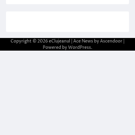
Copyright © 2026
eClujeanul
| Ace News by
Ascendoor
|
Powered by
WordPress
.