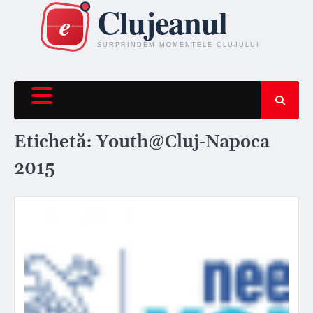
Skip
to
content
Etichetă:
Youth@Cluj-Napoca
2015