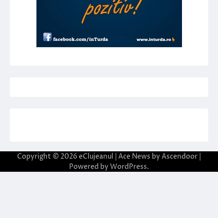
Copyright © 2026
eClujeanul
| Ace News by
Ascendoor
|
Powered by
WordPress
.