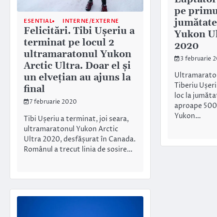
pe primul
jumătate
ESENTIAL
INTERNE/EXTERNE
Felicitări. Tibi Ușeriu a
Yukon Ul
terminat pe locul 2
2020
ultramaratonul Yukon
3 februarie 
Arctic Ultra. Doar el și
Ultramaraton
un elvețian au ajuns la
Tiberiu Ușeri
final
loc la jumăta
7 februarie 2020
aproape 500 
Yukon…
Tibi Ușeriu a terminat, joi seara,
ultramaratonul Yukon Arctic
Ultra 2020, desfășurat în Canada.
Românul a trecut linia de sosire…