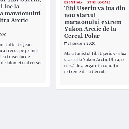
ESENTIAL
STIRI LOCALE
 loc la
Tibi Ușeriu va lua din
a maratonului
nou startul
tra Arctic
maratonului extrem
Yukon Arctic de la
Cercul Polar
2020
31 ianuarie 2020
istul bistrițean
u a trecut pe primul
Maratonistul Tibi Ușeriu v-a lua
tea traseului de
startul la Yukon Arctic Ultra, o
de kilometri al cursei
cursă de alergare în condiții
extreme de la Cercul…