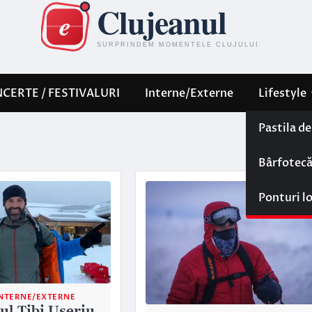
CERTE / FESTIVALURI
Interne/Externe
Lifestyle
Pastila d
Bârfotec
Ponturi l
NTERNE/EXTERNE
ul Tibi Ușeriu,