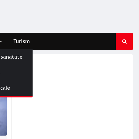
Turism
e sanatate
ă
ocale