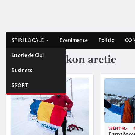
Skip
to
content
STIRI LOCALE
Evenimente
Politic
CON
Istorie de Cluj
Etichetă:
yukon arctic
Business
SPORT
ESENTIAL
I
Luptător