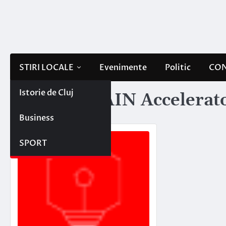
Skip
to
content
STIRI LOCALE
Evenimente
Politic
CON
Istorie de Cluj
Etichetă:
ZAIN Accelerat
Business
SPORT