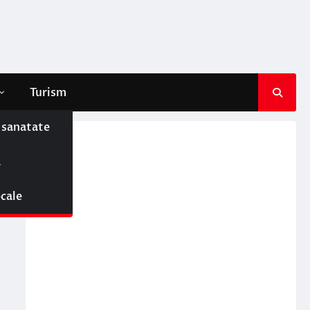
Turism
e sanatate
ă
ocale