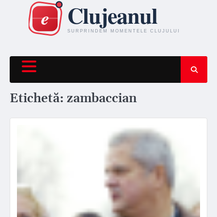
Skip
to
content
Etichetă:
zambaccian