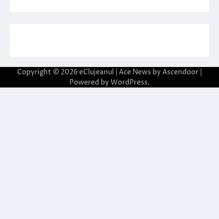
Copyright © 2026
eClujeanul
| Ace News by
Ascendoor
|
Powered by
WordPress
.