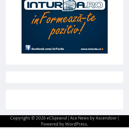
Copyright © 2026
eClujeanul
| Ace News by
Ascendoor
|
Powered by
WordPress
.