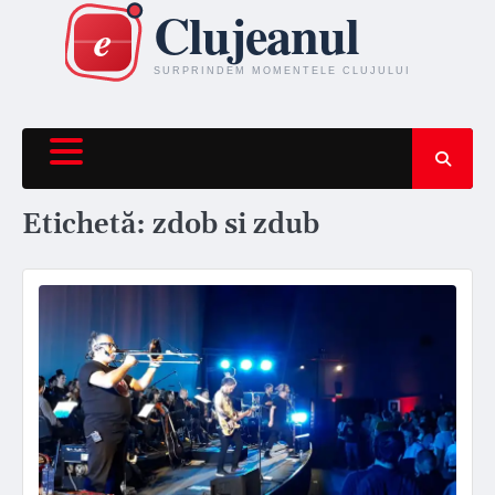
Skip
to
content
Etichetă:
zdob si zdub