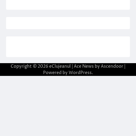
Copyright © 2026
eClujeanul
| Ace News by
Ascendoor
|
Powered by
WordPress
.