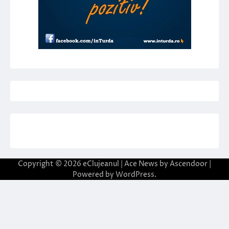
Copyright © 2026
eClujeanul
| Ace News by
Ascendoor
|
Powered by
WordPress
.