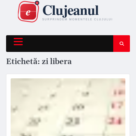
Skip
to
content
Etichetă:
zi libera