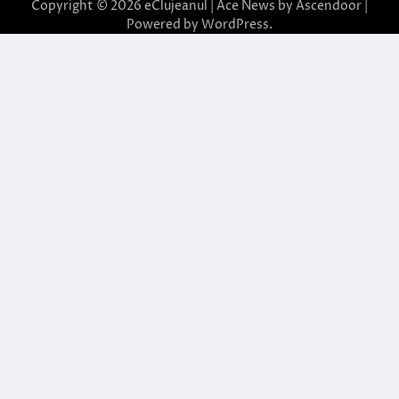
Copyright © 2026
eClujeanul
| Ace News by
Ascendoor
|
Powered by
WordPress
.