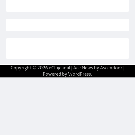
Copyright © 2026
eClujeanul
| Ace News by
Ascendoor
|
Powered by
WordPress
.