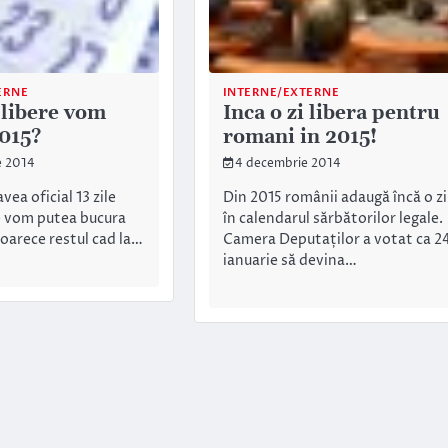
ERNE
INTERNE/EXTERNE
 libere vom
Inca o zi libera pentru
2015?
romani in 2015!
e 2014
4 decembrie 2014
vea oficial 13 zile
Din 2015 românii adaugă încă o zi
ne vom putea bucura
în calendarul sărbătorilor legale.
eoarece restul cad la…
Camera Deputaților a votat ca 2
ianuarie să devina…