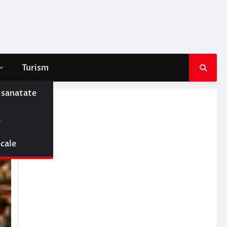
Turism
e sanatate
ă
ocale