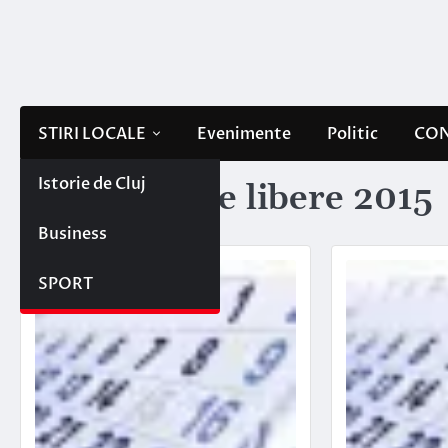
Skip
to
content
STIRI LOCALE
Evenimente
Politic
CON
Istorie de Cluj
Etichetă:
zile libere 2015
Business
SPORT