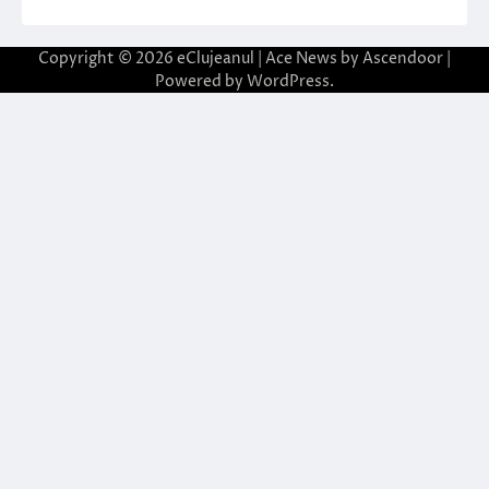
Copyright © 2026
eClujeanul
| Ace News by
Ascendoor
|
Powered by
WordPress
.