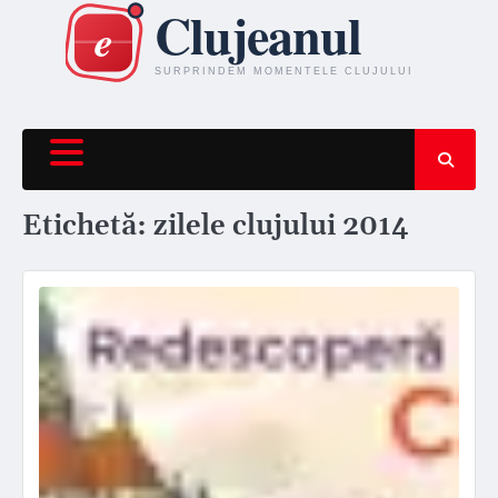
Skip
to
content
Etichetă:
zilele clujului 2014