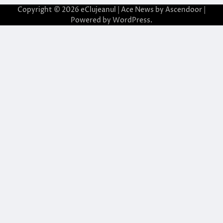
Copyright © 2026
eClujeanul
| Ace News by
Ascendoor
|
Powered by
WordPress
.