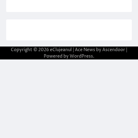
Copyright © 2026
eClujeanul
| Ace News by
Ascendoor
|
Powered by
WordPress
.