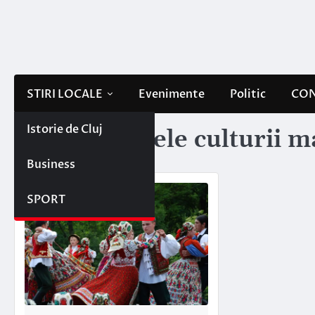
Skip
to
content
STIRI LOCALE
Evenimente
Politic
CON
Istorie de Cluj
Etichetă:
zilele culturii 
Business
SPORT