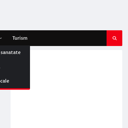
Turism
e sanatate
ă
ocale