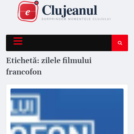
Skip
to
content
Etichetă:
zilele filmului
francofon