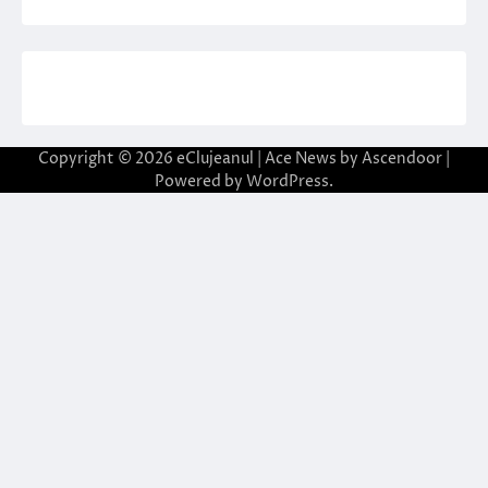
Copyright © 2026
eClujeanul
| Ace News by
Ascendoor
|
Powered by
WordPress
.