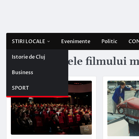
Skip
to
content
STIRI LOCALE
Evenimente
Politic
CON
Istorie de Cluj
Etichetă:
zilele filmului
Business
SPORT