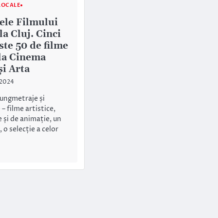
LOCALE
lele Filmului
a Cluj. Cinci
este 50 de filme
 la Cinema
și Arta
 2024
lungmetraje și
– filme artistice,
și de animație, un
 o selecție a celor