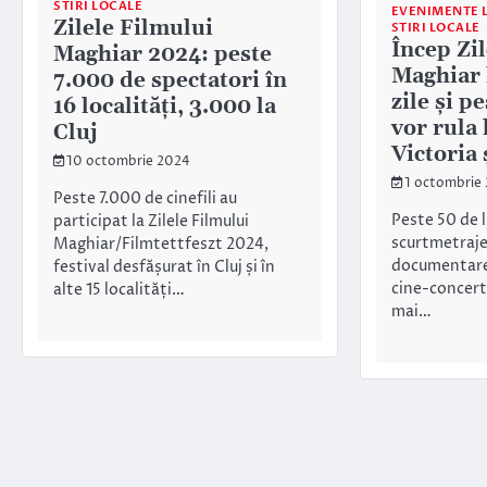
STIRI LOCALE
EVENIMENTE 
Zilele Filmului
STIRI LOCALE
Încep Zi
Maghiar 2024: peste
Maghiar l
7.000 de spectatori în
zile și p
16 localități, 3.000 la
vor rula
Cluj
Victoria 
10 octombrie 2024
1 octombrie
Peste 7.000 de cinefili au
Peste 50 de 
participat la Zilele Filmului
scurtmetraje 
Maghiar/Filmtettfeszt 2024,
documentare 
festival desfășurat în Cluj și în
cine-concert,
alte 15 localități…
mai…