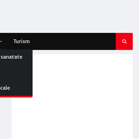
Turism
e sanatate
ă
ocale