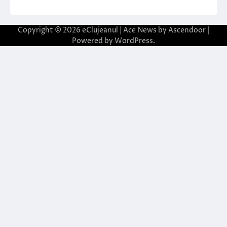
Copyright © 2026
eClujeanul
| Ace News by
Ascendoor
|
Powered by
WordPress
.