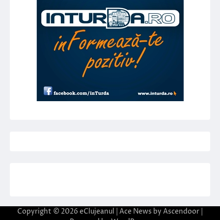
Copyright © 2026
eClujeanul
| Ace News by
Ascendoor
|