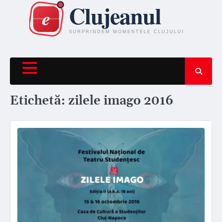
Skip
to
content
Etichetă:
zilele imago 2016