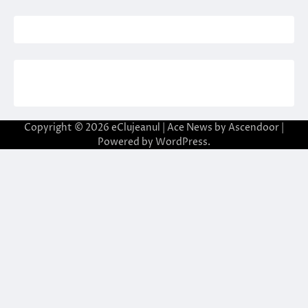
Copyright © 2026
eClujeanul
| Ace News by
Ascendoor
|
Powered by
WordPress
.