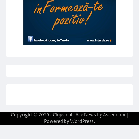
Copyright © 2026
eClujeanul
| Ace News by
Ascendoor
|
Powered by
WordPress
.