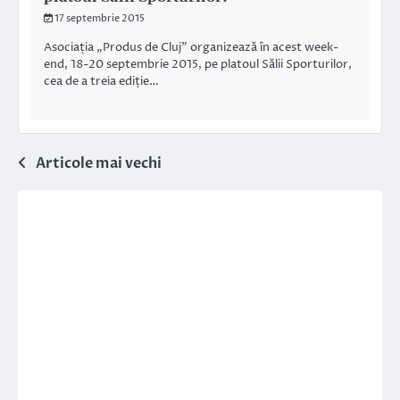
17 septembrie 2015
Asociația „Produs de Cluj” organizează în acest week-
end, 18-20 septembrie 2015, pe platoul Sălii Sporturilor,
cea de a treia ediție…
Navigare
Articole mai vechi
în
articole