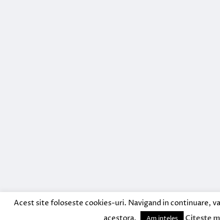
Acest site foloseste cookies-uri. Navigand in continuare, va
acestora.
Citeste m
Am inteles