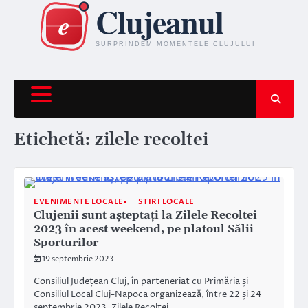
Skip
to
content
Etichetă:
zilele recoltei
EVENIMENTE LOCALE
STIRI LOCALE
Clujenii sunt așteptați la Zilele Recoltei
2023 în acest weekend, pe platoul Sălii
Sporturilor
19 septembrie 2023
Consiliul Județean Cluj, în parteneriat cu Primăria și
Consiliul Local Cluj-Napoca organizează, între 22 și 24
septembrie 2023, Zilele Recoltei…