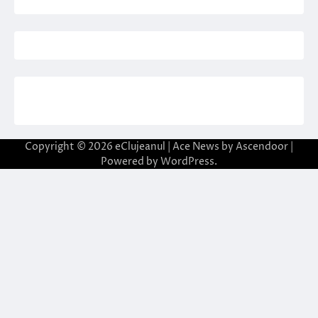
Copyright © 2026
eClujeanul
| Ace News by
Ascendoor
|
Powered by
WordPress
.