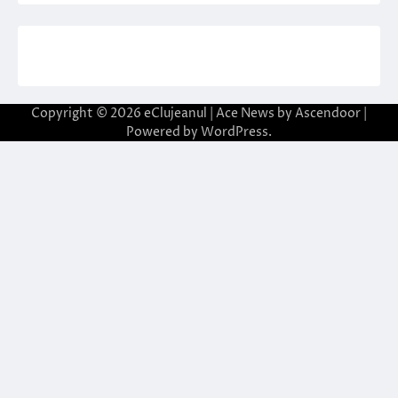
Copyright © 2026
eClujeanul
| Ace News by
Ascendoor
|
Powered by
WordPress
.