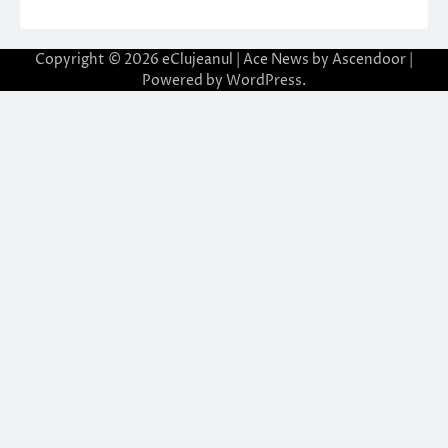
Copyright © 2026
eClujeanul
| Ace News by
Ascendoor
|
Powered by
WordPress
.