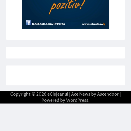
Copyright © 2026
eClujeanul
| Ace News by
Ascendoor
|
Powered by
WordPress
.