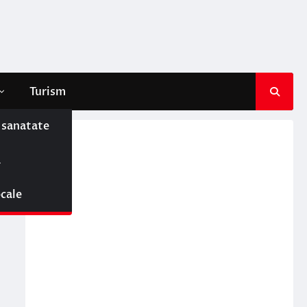
Turism
e sanatate
ă
ocale