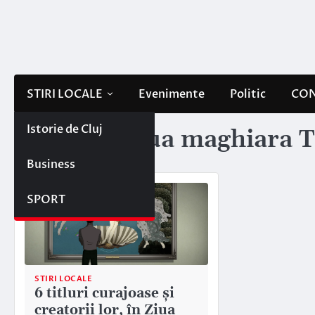
Skip
to
content
STIRI LOCALE
Evenimente
Politic
CON
Istorie de Cluj
Etichetă:
ziua maghiara 
Business
SPORT
STIRI LOCALE
6 titluri curajoase și
creatorii lor, în Ziua