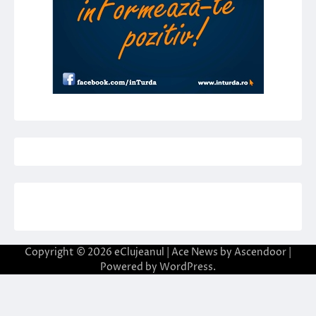
Copyright © 2026
eClujeanul
| Ace News by
Ascendoor
|
Powered by
WordPress
.