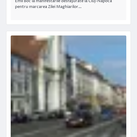
Emil Boc la manifestările desfăşurate la Cluj-Napoca
pentru marcarea Zilei Maghiarilor…