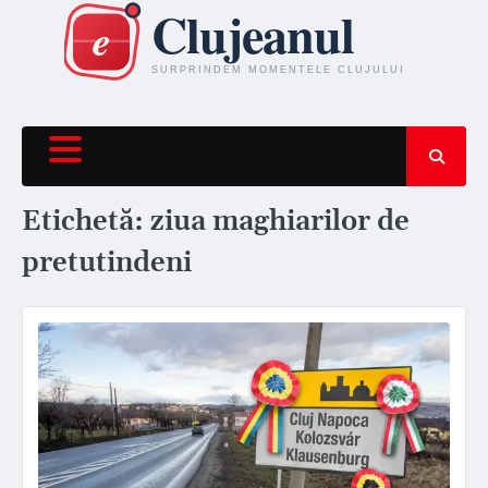
Skip
to
content
Etichetă:
ziua maghiarilor de
pretutindeni