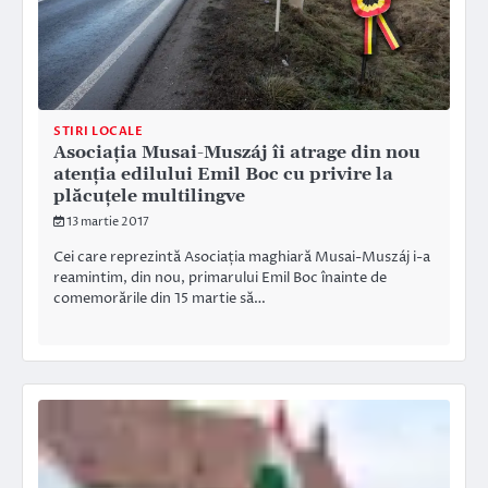
STIRI LOCALE
Asociația Musai-Muszáj îi atrage din nou
atenția edilului Emil Boc cu privire la
plăcuțele multilingve
13 martie 2017
Cei care reprezintă Asociația maghiară Musai-Muszáj i-a
reamintim, din nou, primarului Emil Boc înainte de
comemorările din 15 martie să…