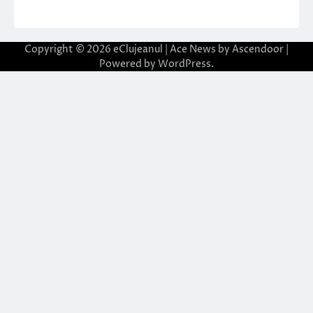
Copyright © 2026
eClujeanul
| Ace News by
Ascendoor
|
Powered by
WordPress
.