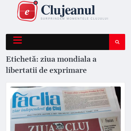
Skip
to
content
Etichetă:
ziua mondiala a
libertatii de exprimare