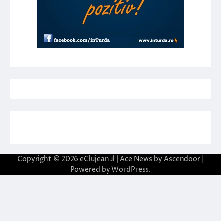
Copyright © 2026
eClujeanul
| Ace News by
Ascendoor
|
Powered by
WordPress
.