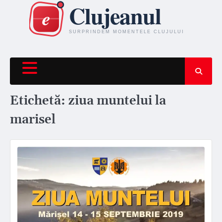
Skip
to
content
Etichetă:
ziua muntelui la
marisel