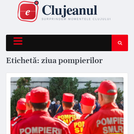
Skip
to
content
Etichetă:
ziua pompierilor