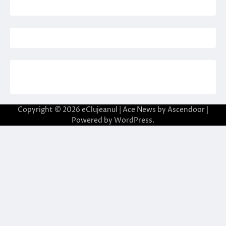
Copyright © 2026
eClujeanul
| Ace News by
Ascendoor
|
Powered by
WordPress
.