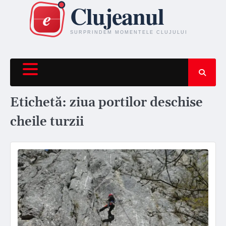
Skip
to
content
Etichetă:
ziua portilor deschise
cheile turzii