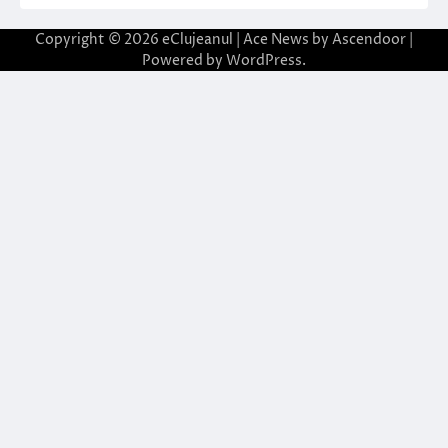
Copyright © 2026
eClujeanul
| Ace News by
Ascendoor
|
Powered by
WordPress
.